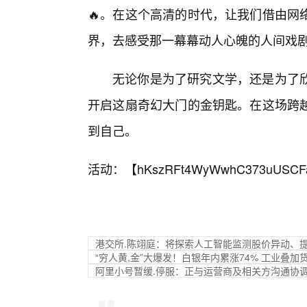
🔥。在这个高清的时代，让我们借由网
界，去感受那一幕幕动人心魄的人间戏
无论你是为了研究文学，还是为了
开启这扇奇幻大门的金钥匙。在这场跨
到自己。
活动：【
hKszRFt4WyWwhC373uUSCF
港交所.陈翊庭：将探索人工智能监测股价异动、
“穷人黄,金”大爆发！白银年内累涨74% 工业叠
阿里小号暂缓.停服：正与运营商及相关方沟通协