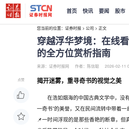
首页
快讯
要闻
股市
您当前的位置：
证券时报
>
公司
>
正文
穿越浮华梦境：在线看
的全方位赏析指南
来源：证券时报网
作者：陈信聪
2026-02-11 
揭开迷雾，重寻奇书的视觉之美
点赞
在浩如烟海的中国古典文学中，没有
一奇书”的美誉，又在民间流转中带着一
📌一时间浮现的是那些香艳的断章，但